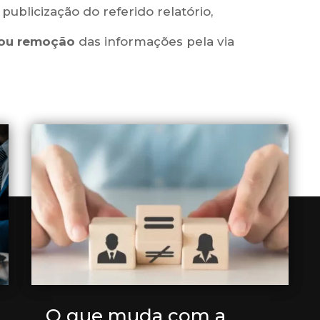
ublicização do referido relatório,
 ou remoção
das informações pela via
O que muda com a