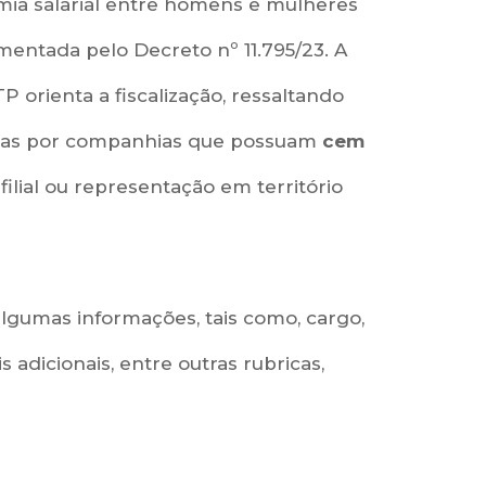
mia salarial entre homens e mulheres
amentada pelo Decreto nº 11.795/23. A
TP orienta a fiscalização, ressaltando
adas por companhias que possuam
cem
ilial ou representação em território
lgumas informações, tais como, cargo,
is adicionais, entre outras rubricas,