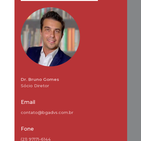
Dr. Bruno Gomes
Sócio Diretor
Email
contato@bgadvs.com.br
Fone
(21) 97171-6144